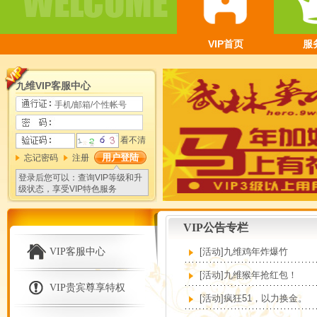
VIP首页
服
九维VIP客服中心
看不清
忘记密码
注册
登录后您可以：查询VIP等级和升
级状态，享受VIP特色服务
VIP公告专栏
VIP客服中心
[活动]九维鸡年炸爆竹
[活动]九维猴年抢红包！
VIP贵宾尊享特权
[活动]疯狂51，以力换金。