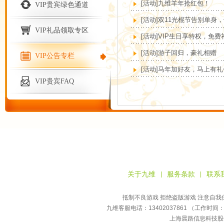
[活动]九维羊年抢红包！
VIP贵宾绿色通道
[活动]双11光棍节告别单身
VIP礼品领取专区
[活动]VIP生日享特权，免
[活动]游子回归，豪礼相赠
VIP公告专栏
[活动]马年加好友，马上有礼
VIP贵宾FAQ
关于九维
服务条款
联系
|
|
抵制不良游戏 拒绝盗版游戏 注意自我
九维客服电话：13402037861 （工作时间：
上海晨路信息科技股份有限公司版