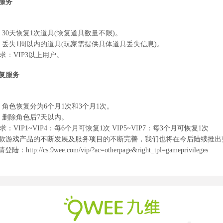
服务
：
30
天恢复
1
次道具
(
恢复道具数量不限
)
。
：丢失
1
周以内的道具
(
玩家需提供具体道具丢失信息
)
。
求：
VIP3
以上用户。
复服务
：角色恢复分为
6
个月
1
次和
3
个月
1
次。
：删除角色后
7
天以内。
求：
VIP1~VIP4
：每
6
个月可恢复
1
次
VIP5~VIP7
：每
3
个月可恢复
1
次
游戏产品的不断发展及服务项目的不断完善，我们也将在今后陆续推出
请登陆：
http://cs.9wee.com/vip/?ac=otherpage&right_tpl=gameprivileges