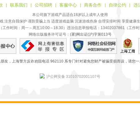
款
联系我们
公司招聘
客服中心
商务合作
自律公约
违
|
|
|
|
|
|
本公司旗下游戏产品适合18岁以上成年人使用
戏 注意自我保护 谨防受骗上当 适度游戏益脑 沉迷游戏伤身 合理安排时间 享受健康
 （工作时间：周一～周五10:00～18:30）违法信息举报电话：13402037861（工作时
网络出版服务许可证号：
(署)网出证(沪)字第013号
朋友，上海警方反诈劝阻电话 962110 系专门针对避免您财产被骗受损而设，请您
沪公网安备 31010702001107号