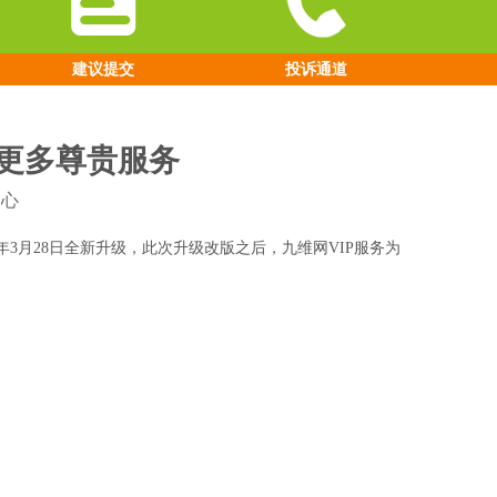
建议提交
投诉通道
验更多尊贵服务
中心
年
3
月
2
8
日全新升级，此次升级改版之后，
九维网
VIP
服务
为