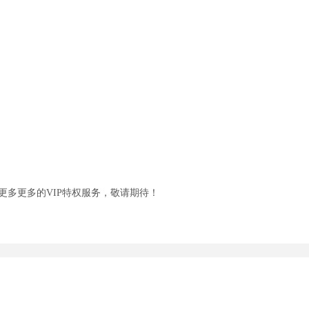
更多更
多
的
VIP
特权
服务，敬请期待！